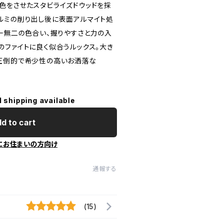
色をさせたスタビライズドウッドを採
ルミの削り出し後に表面アルマイト処
唯一無二の色合い、握りやすさと力の入
のファイトに良く似合うルックス。大き
圧倒的で希少性の高いお洒落な
l shipping available
d to cart
にお住まいの方向け
通報する
(15)