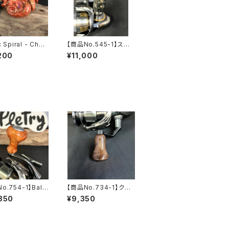
c Spiral - Cha
【商品No.545-1】スタ
eon（レリックスパ
ビライズドウッド Small
200
¥11,000
 カメレオン）】
Gourd Knob 黒耀
o.754-1】Ballo
【商品No.734-1】クラ
Knob ガンメタ
ロウォールナット Small
850
¥9,350
Gourd Knob 艶あり