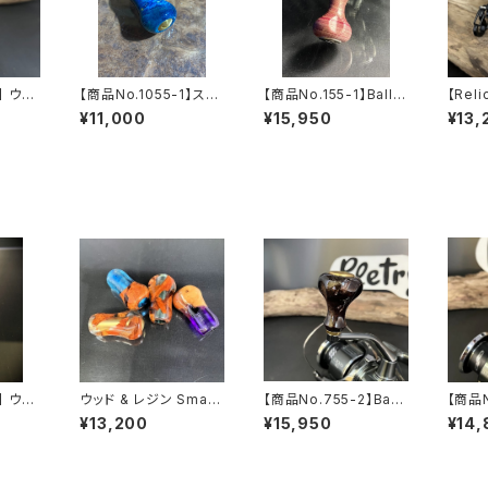
】 ウイ
【商品No.1055-1】スタ
【商品No.155-1】Ballo
【Reli
スネー
ビライズドウッド Small
on Knob スタビライ
mel
¥11,000
¥15,950
¥13,
Gourd Knob コバルト
ズドウッド パープル
イラル
ブルー
系
】 ウッ
ウッド & レジン Small
【商品No.755-2】Ball
【商品N
l Go
Gourd Knob 花梨瘤
oon Knob スタビラ
on 
¥13,200
¥15,950
¥14,
梨瘤
イズドウッド ブラック
艶
系 ゴールド