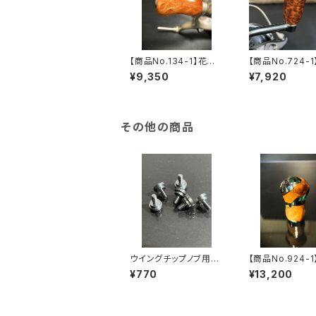
【商品No.134-1】花梨
【商品No.724-1
瘤 Small Gourd Kno
ングチップノブ 
¥9,350
¥7,920
b 艶あり
クウッド
その他の商品
ウイングチップノブ用ス
【商品No.924-1
クリュー
ド & レジン Smal
¥770
¥13,200
urd Knob 花