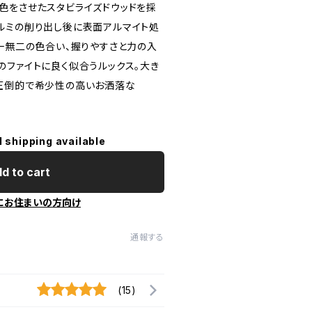
色をさせたスタビライズドウッドを採
ルミの削り出し後に表面アルマイト処
唯一無二の色合い、握りやすさと力の入
のファイトに良く似合うルックス。大き
圧倒的で希少性の高いお洒落な
l shipping available
d to cart
にお住まいの方向け
通報する
(15)