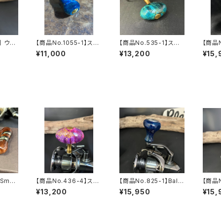
】 ウイ
【商品No.1055-1】スタ
【商品No.535-1】スタ
【商品N
スネー
ビライズドウッド Small
ビ Cocoon Knob オ
on 
¥11,000
¥13,200
¥15,
Gourd Knob コバルト
ーシャンブルー系
ズドウ
ブルー
系
Small
【商品No.436-4】スタ
【商品No.825-1】Ballo
【商品N
ビ Cocoon Knob パ
on Knob スタビライ
oon 
¥13,200
¥15,950
¥15,
ープルピンク系
ズドウッド ブルー系
イズド
ガンメタ
系 