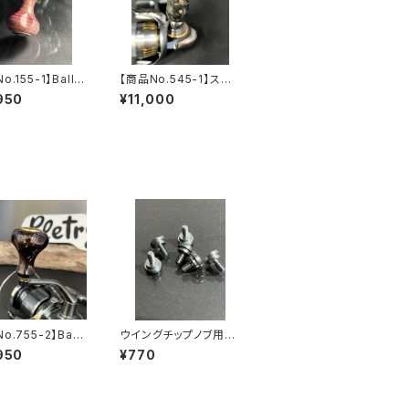
o.155-1】Ballo
【商品No.545-1】スタ
Knob スタビライ
ビライズドウッド Small
950
¥11,000
ッド パープル
Gourd Knob 黒耀
o.755-2】Ball
ウイングチップノブ用ス
Knob スタビラ
クリュー
950
¥770
ウッド ブラック
ゴールド