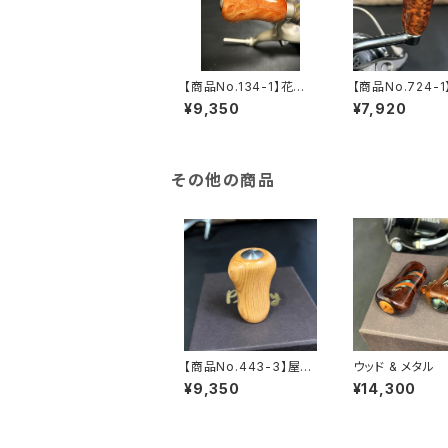
【商品No.134-1】花梨
【商品No.724-1
瘤 Small Gourd Kno
ングチップノブ 
¥9,350
¥7,920
b 艶あり
クウッド
その他の商品
【商品No.443-3】屋久
ウッド & メタル 
杉 Small Gourd Kno
Gourd Knob
¥9,350
¥14,300
b 艶消し